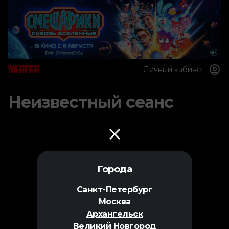
Личный кабинет
Неизвестный сеанс
Города
Санкт-Петербург
Москва
Архангельск
Великий Новгород