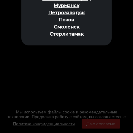
Мурманск
Петрозаводск
Псков
Смоленск
Стерлитамак
Мы используем файлы cookie и рекомендательные
технологии. Продолжив работу с сайтом, вы соглашаетесь с
Политика конфиденциальности
.
Даю согласие
Главная
Фильмы
Расписание
Меню