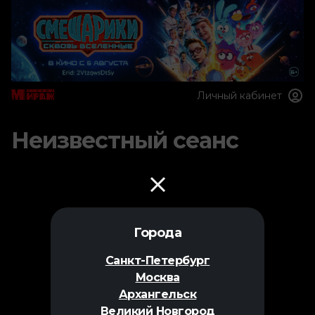
Личный кабинет
Неизвестный сеанс
Города
Санкт-Петербург
Москва
Архангельск
Великий Новгород