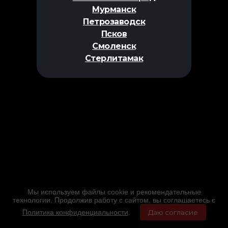
Мурманск
Петрозаводск
Псков
Смоленск
Стерлитамак
Мы используем файлы cookie и рекомендательные
технологии. Продолжив работу с сайтом, вы соглашаетесь с
Политика конфиденциальности
.
Даю согласие
Главная
Фильмы
Расписание
Меню