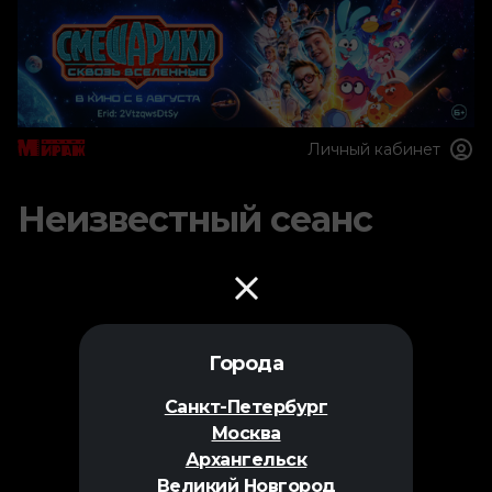
Личный кабинет
Неизвестный сеанс
Города
Санкт-Петербург
Москва
Архангельск
Великий Новгород