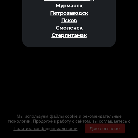
Мурманск
Петрозаводск
Псков
Смоленск
Стерлитамак
Мы используем файлы cookie и рекомендательные
технологии. Продолжив работу с сайтом, вы соглашаетесь с
Политика конфиденциальности
.
Даю согласие
Главная
Фильмы
Расписание
Меню