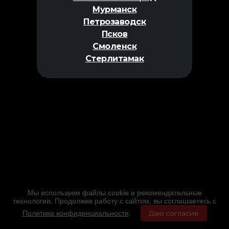
Мурманск
Петрозаводск
Псков
Смоленск
Стерлитамак
Мы используем файлы cookie и рекомендательные
технологии. Продолжив работу с сайтом, вы соглашаетесь с
Политика конфиденциальности
.
Даю согласие
Главная
Фильмы
Расписание
Меню