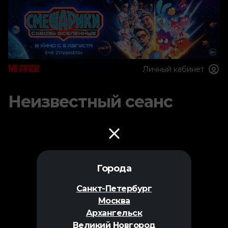
Личный кабинет
Неизвестный сеанс
Города
Санкт-Петербург
Москва
Архангельск
Великий Новгород