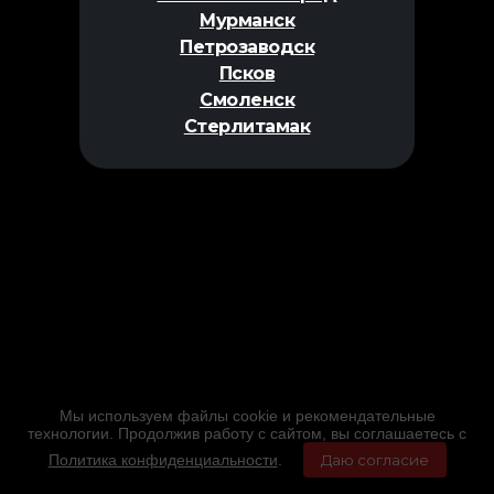
Мурманск
Петрозаводск
Псков
Смоленск
Стерлитамак
Мы используем файлы cookie и рекомендательные
технологии. Продолжив работу с сайтом, вы соглашаетесь с
Политика конфиденциальности
.
Даю согласие
Главная
Фильмы
Расписание
Меню