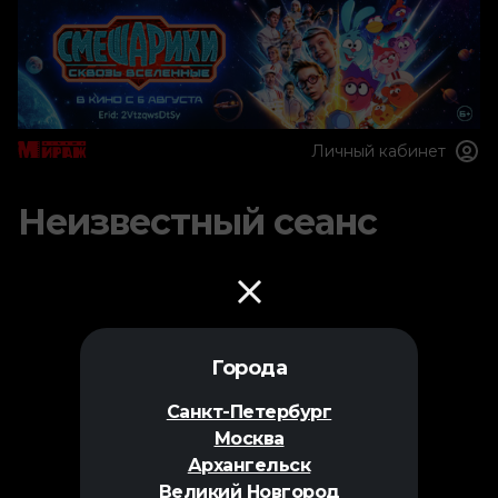
Личный кабинет
Неизвестный сеанс
Города
Санкт-Петербург
Москва
Архангельск
Великий Новгород