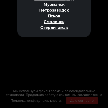
Мурманск
Петрозаводск
Псков
Смоленск
Стерлитамак
Мы используем файлы cookie и рекомендательные
технологии. Продолжив работу с сайтом, вы соглашаетесь с
Политика конфиденциальности
.
Даю согласие
Главная
Фильмы
Расписание
Меню