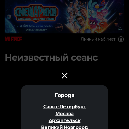
Личный кабинет
Неизвестный сеанс
Города
Санкт-Петербург
Москва
Архангельск
Великий Новгород