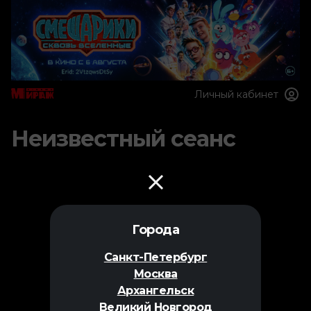
Личный кабинет
Неизвестный сеанс
Города
Санкт-Петербург
Москва
Архангельск
Великий Новгород