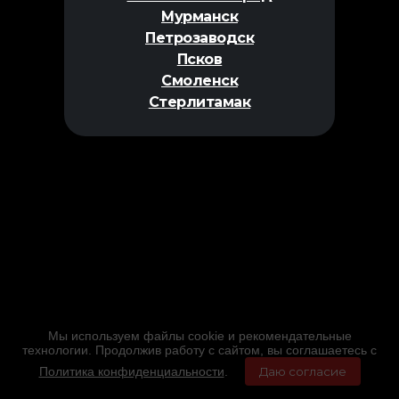
Мурманск
Петрозаводск
Псков
Смоленск
Стерлитамак
Мы используем файлы cookie и рекомендательные
технологии. Продолжив работу с сайтом, вы соглашаетесь с
Политика конфиденциальности
.
Даю согласие
Главная
Фильмы
Расписание
Меню