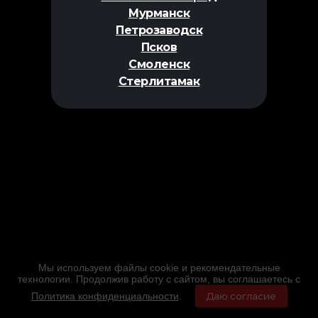
Мурманск
Петрозаводск
Псков
Смоленск
Стерлитамак
Мы используем файлы cookie и рекомендательные
технологии. Продолжив работу с сайтом, вы соглашаетесь с
Политика конфиденциальности
.
Даю согласие
Главная
Фильмы
Расписание
Меню