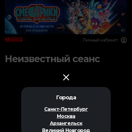
Личный кабинет
Неизвестный сеанс
Города
Санкт-Петербург
Москва
Архангельск
Великий Новгород