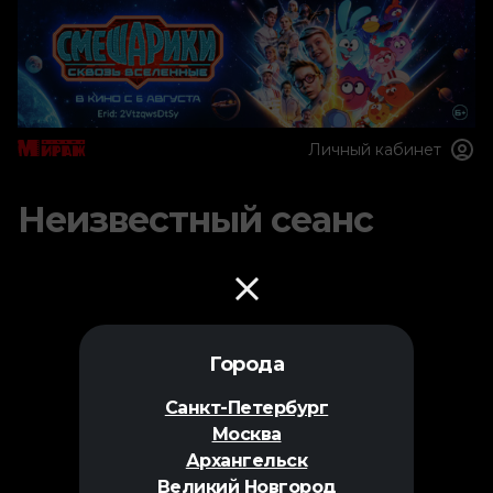
Личный кабинет
Неизвестный сеанс
Города
Санкт-Петербург
Москва
Архангельск
Великий Новгород