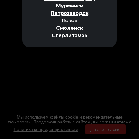
Мурманск
Петрозаводск
Псков
Смоленск
Стерлитамак
Мы используем файлы cookie и рекомендательные
технологии. Продолжив работу с сайтом, вы соглашаетесь с
Политика конфиденциальности
.
Даю согласие
Главная
Фильмы
Расписание
Меню