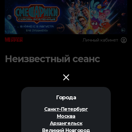
Личный кабинет
Неизвестный сеанс
Города
Санкт-Петербург
Москва
Архангельск
Великий Новгород