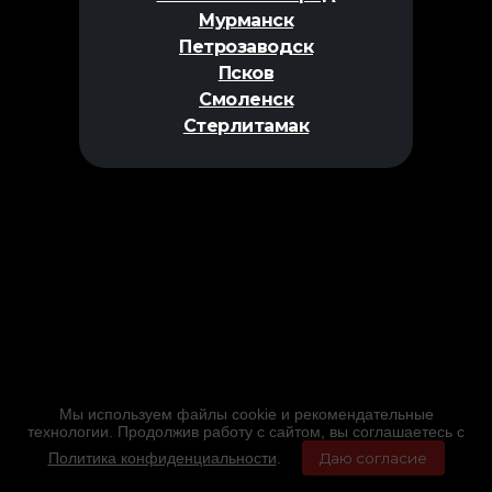
Мурманск
Петрозаводск
Псков
Смоленск
Стерлитамак
Мы используем файлы cookie и рекомендательные
технологии. Продолжив работу с сайтом, вы соглашаетесь с
Политика конфиденциальности
.
Даю согласие
Главная
Фильмы
Расписание
Меню