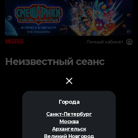
Личный кабинет
Неизвестный сеанс
Города
Санкт-Петербург
Москва
Архангельск
Великий Новгород