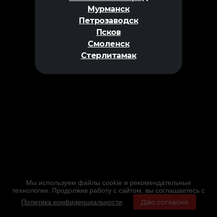
Мурманск
Петрозаводск
Псков
Смоленск
Стерлитамак
Мы используем файлы cookie и рекомендательные
технологии. Продолжив работу с сайтом, вы соглашаетесь с
Политика конфиденциальности
.
Даю согласие
Главная
Фильмы
Расписание
Меню