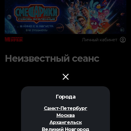
Личный кабинет
Неизвестный сеанс
Города
Санкт-Петербург
Москва
Архангельск
Великий Новгород