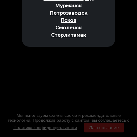
Мурманск
Петрозаводск
Псков
Смоленск
Стерлитамак
Мы используем файлы cookie и рекомендательные
технологии. Продолжив работу с сайтом, вы соглашаетесь с
Политика конфиденциальности
.
Даю согласие
Главная
Фильмы
Расписание
Меню