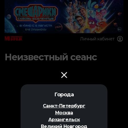
Личный кабинет
Неизвестный сеанс
Города
Санкт-Петербург
Москва
Архангельск
Великий Новгород