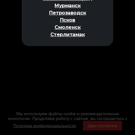
Мурманск
Петрозаводск
Псков
Смоленск
Стерлитамак
Мы используем файлы cookie и рекомендательные
технологии. Продолжив работу с сайтом, вы соглашаетесь с
Политика конфиденциальности
.
Даю согласие
Главная
Фильмы
Расписание
Меню