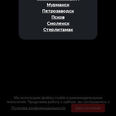
Мурманск
Петрозаводск
Псков
Смоленск
Стерлитамак
Мы используем файлы cookie и рекомендательные
технологии. Продолжив работу с сайтом, вы соглашаетесь с
Политика конфиденциальности
.
Даю согласие
Главная
Фильмы
Расписание
Меню