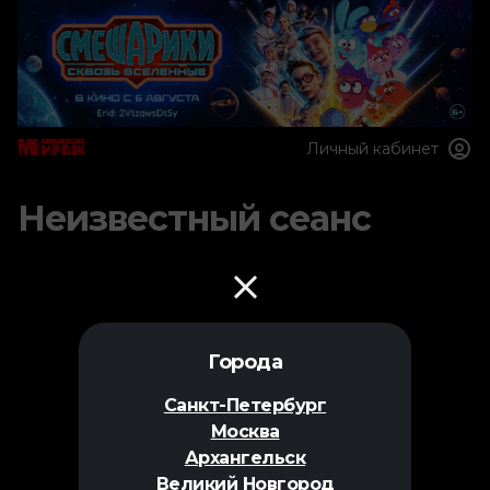
Личный кабинет
Неизвестный сеанс
Города
Санкт-Петербург
Москва
Архангельск
Великий Новгород