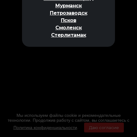
Мурманск
Петрозаводск
Псков
Смоленск
Стерлитамак
Мы используем файлы cookie и рекомендательные
технологии. Продолжив работу с сайтом, вы соглашаетесь с
Политика конфиденциальности
.
Даю согласие
Главная
Фильмы
Расписание
Меню