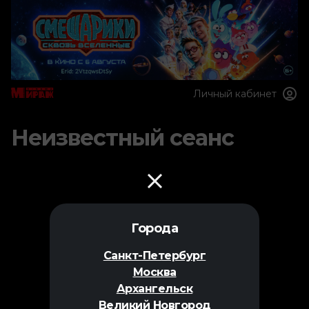
Личный кабинет
Неизвестный сеанс
Города
Санкт-Петербург
Москва
Архангельск
Великий Новгород