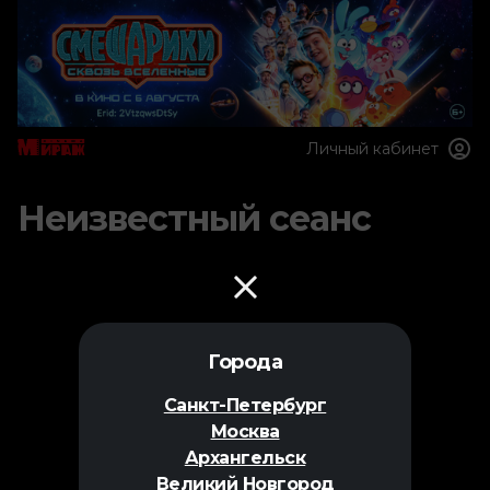
Личный кабинет
Неизвестный сеанс
Города
Санкт-Петербург
Москва
Архангельск
Великий Новгород