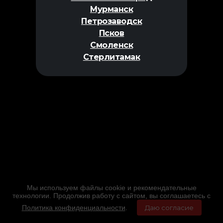
Мурманск
Петрозаводск
Псков
Смоленск
Стерлитамак
Мы используем файлы cookie и рекомендательные
технологии. Продолжив работу с сайтом, вы соглашаетесь с
Политика конфиденциальности
.
Даю согласие
Главная
Фильмы
Расписание
Меню