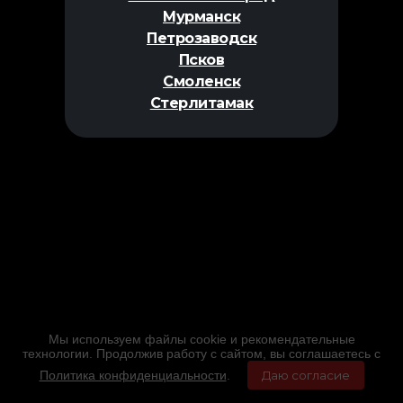
Мурманск
Петрозаводск
Псков
Смоленск
Стерлитамак
Мы используем файлы cookie и рекомендательные
технологии. Продолжив работу с сайтом, вы соглашаетесь с
Политика конфиденциальности
.
Даю согласие
Главная
Фильмы
Расписание
Меню