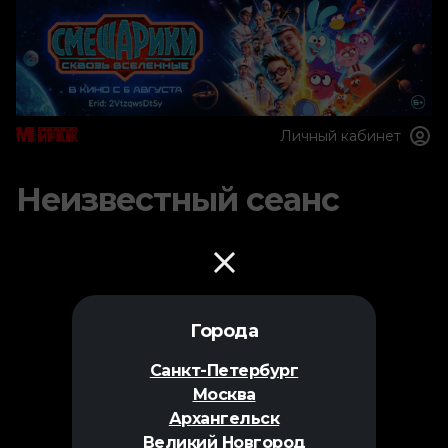
Личный кабинет
Неизвестный сеанс
Города
Санкт-Петербург
Москва
Архангельск
Великий Новгород