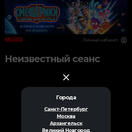
Личный кабинет
Неизвестный сеанс
Города
Санкт-Петербург
Москва
Архангельск
Великий Новгород