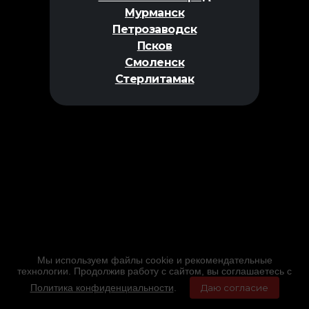
Мурманск
Петрозаводск
Псков
Смоленск
Стерлитамак
Мы используем файлы cookie и рекомендательные
технологии. Продолжив работу с сайтом, вы соглашаетесь с
Политика конфиденциальности
.
Даю согласие
Главная
Фильмы
Расписание
Меню