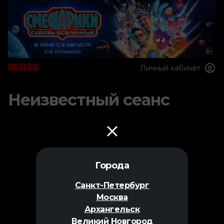
Личный кабинет
Неизвестный сеанс
Города
Санкт-Петербург
Москва
Архангельск
Великий Новгород