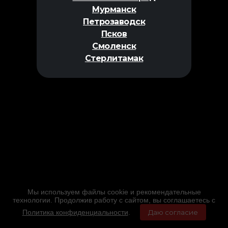
Мурманск
Петрозаводск
Псков
Смоленск
Стерлитамак
Мы используем файлы cookie и рекомендательные
технологии. Продолжив работу с сайтом, вы соглашаетесь с
Политика конфиденциальности
.
Даю согласие
Главная
Фильмы
Расписание
Меню