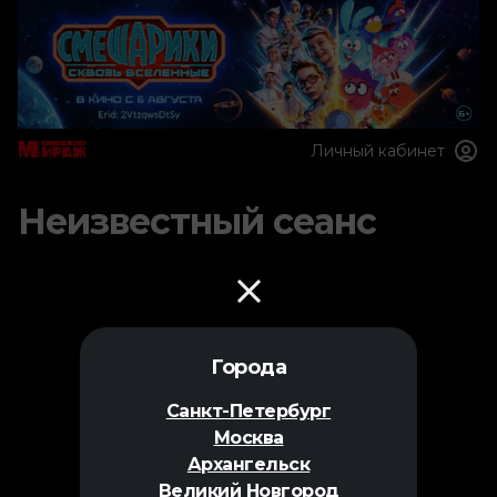
Личный кабинет
Неизвестный сеанс
Города
Санкт-Петербург
Москва
Архангельск
Великий Новгород