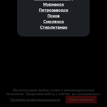
Мурманск
Петрозаводск
Псков
Смоленск
Стерлитамак
Мы используем файлы cookie и рекомендательные
технологии. Продолжив работу с сайтом, вы соглашаетесь с
Политика конфиденциальности
.
Даю согласие
Главная
Фильмы
Расписание
Меню