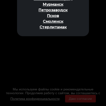
Мурманск
Петрозаводск
Псков
Смоленск
Стерлитамак
Мы используем файлы cookie и рекомендательные
технологии. Продолжив работу с сайтом, вы соглашаетесь с
Политика конфиденциальности
.
Даю согласие
Главная
Фильмы
Расписание
Меню