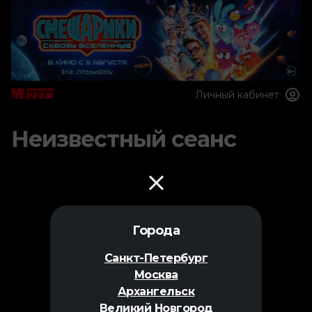
Личный кабинет
Неизвестный сеанс
Города
Санкт-Петербург
Москва
Архангельск
Великий Новгород