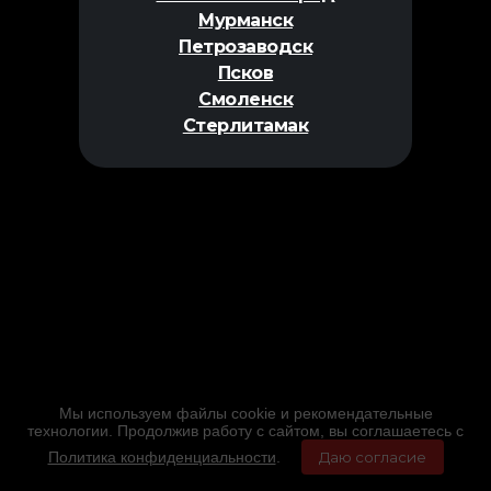
Мурманск
Петрозаводск
Псков
Смоленск
Стерлитамак
Мы используем файлы cookie и рекомендательные
технологии. Продолжив работу с сайтом, вы соглашаетесь с
Политика конфиденциальности
.
Даю согласие
Главная
Фильмы
Расписание
Меню