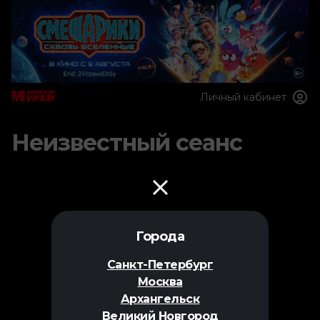
Личный кабинет
Неизвестный сеанс
Города
Санкт-Петербург
Москва
Архангельск
Великий Новгород