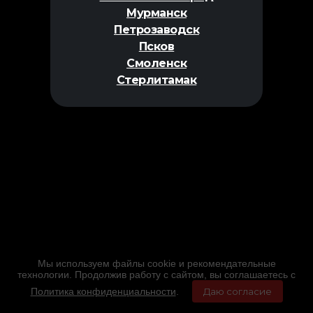
Мурманск
Петрозаводск
Псков
Смоленск
Стерлитамак
Мы используем файлы cookie и рекомендательные
технологии. Продолжив работу с сайтом, вы соглашаетесь с
Политика конфиденциальности
.
Даю согласие
Главная
Фильмы
Расписание
Меню