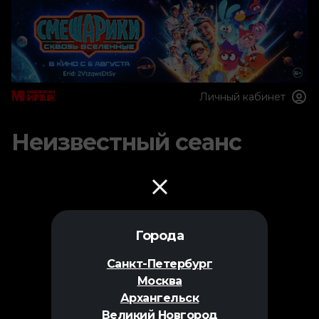
Личный кабинет
Неизвестный сеанс
Города
Санкт-Петербург
Москва
Архангельск
Великий Новгород