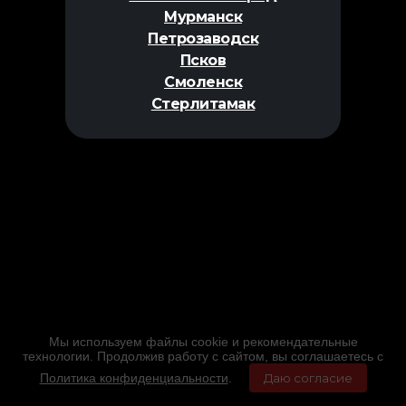
Мурманск
Петрозаводск
Псков
Смоленск
Стерлитамак
Мы используем файлы cookie и рекомендательные
технологии. Продолжив работу с сайтом, вы соглашаетесь с
Политика конфиденциальности
.
Даю согласие
Главная
Фильмы
Расписание
Меню