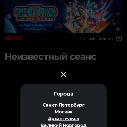
Личный кабинет
Неизвестный сеанс
Города
Санкт-Петербург
Москва
Архангельск
Великий Новгород