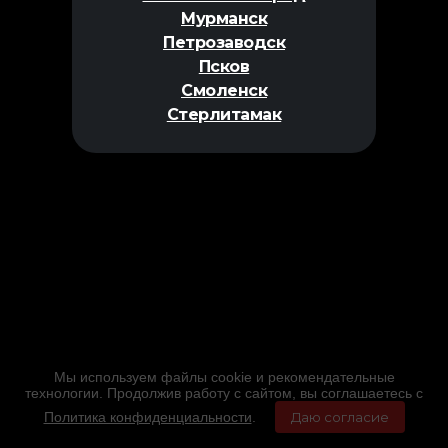
Мурманск
Петрозаводск
Псков
Смоленск
Стерлитамак
Мы используем файлы cookie и рекомендательные
технологии. Продолжив работу с сайтом, вы соглашаетесь с
Политика конфиденциальности
.
Даю согласие
Главная
Фильмы
Расписание
Меню