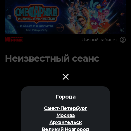
Личный кабинет
Неизвестный сеанс
Города
Санкт-Петербург
Москва
Архангельск
Великий Новгород