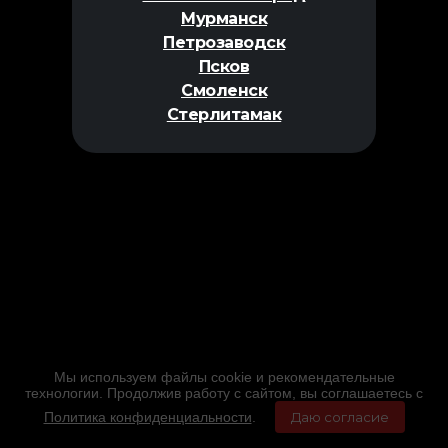
Мурманск
Петрозаводск
Псков
Смоленск
Стерлитамак
Мы используем файлы cookie и рекомендательные
технологии. Продолжив работу с сайтом, вы соглашаетесь с
Политика конфиденциальности
.
Даю согласие
Главная
Фильмы
Расписание
Меню