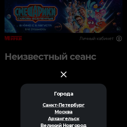
Личный кабинет
Неизвестный сеанс
Города
Санкт-Петербург
Москва
Архангельск
Великий Новгород