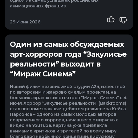
одной из самых успешных российских
анимационных франшиз.
29 Июня 2026
Один из самых обсуждаемых
арт-хорроров года “Закулисье
реальности” выходит в
“Мираж Синема”
Новый фильм независимой студии A24, известной
по авторским и жанрово смелым проектам, на
больших экранах кинотеатров "Мираж Синема" с 4
июня. Хоррор “Закулисье реальности” (Backrooms)
стал полнометражным дебютом режиссера Кейна
Парсонса – одного из самых молодых авторов
современного хоррора, начавшего с вирусных
видео на YouTube. Картина уже привлекла
внимание критиков и зрителей по всему миру
благодаря необычной концепции, вирусному