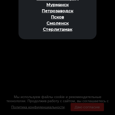
Мурманск
Петрозаводск
Псков
Смоленск
Стерлитамак
Мы используем файлы cookie и рекомендательные
технологии. Продолжив работу с сайтом, вы соглашаетесь с
Политика конфиденциальности
.
Даю согласие
Главная
Фильмы
Расписание
Меню