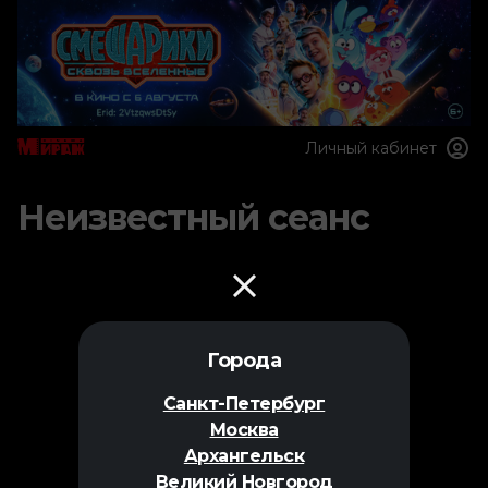
Личный кабинет
Неизвестный сеанс
Города
Санкт-Петербург
Москва
Архангельск
Великий Новгород