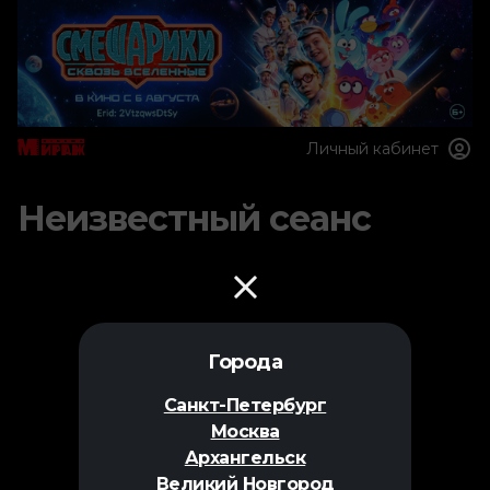
Личный кабинет
Неизвестный сеанс
Города
Санкт-Петербург
Москва
Архангельск
Великий Новгород