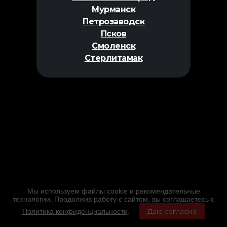
Мурманск
Петрозаводск
Псков
Смоленск
Стерлитамак
Мы используем файлы cookie и рекомендательные
технологии. Продолжив работу с сайтом, вы соглашаетесь с
Политика конфиденциальности
.
Даю согласие
Главная
Фильмы
Расписание
Меню