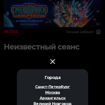
Личный кабинет
Неизвестный сеанс
Города
Санкт-Петербург
Москва
Архангельск
Великий Новгород