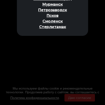
Мурманск
Петрозаводск
Псков
Смоленск
Стерлитамак
Мы используем файлы cookie и рекомендательные
технологии. Продолжив работу с сайтом, вы соглашаетесь с
Политика конфиденциальности
.
Даю согласие
Главная
Фильмы
Расписание
Меню