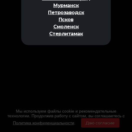
Мурманск
Петрозаводск
Псков
Смоленск
Стерлитамак
Мы используем файлы cookie и рекомендательные
технологии. Продолжив работу с сайтом, вы соглашаетесь с
Политика конфиденциальности
.
Даю согласие
Главная
Фильмы
Расписание
Меню