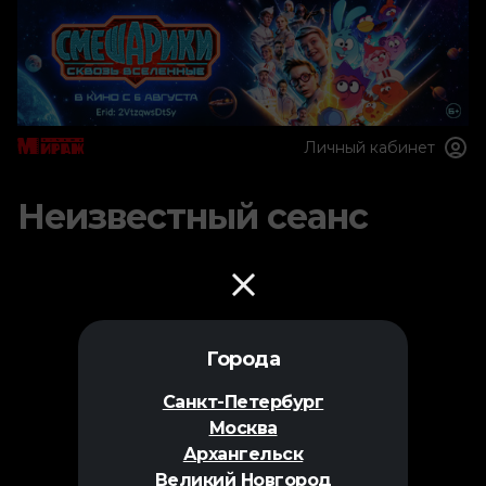
Личный кабинет
Неизвестный сеанс
Города
Санкт-Петербург
Москва
Архангельск
Великий Новгород