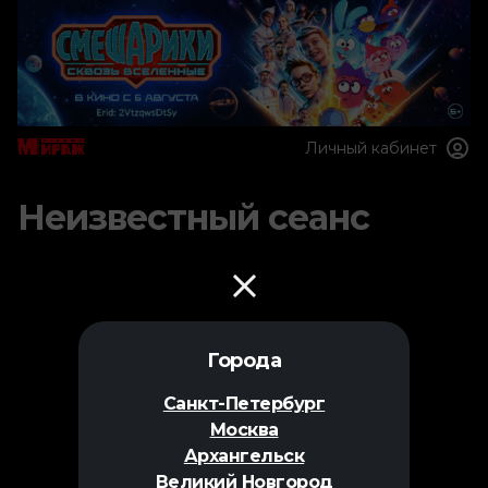
Личный кабинет
Неизвестный сеанс
Города
Санкт-Петербург
Москва
Архангельск
Великий Новгород