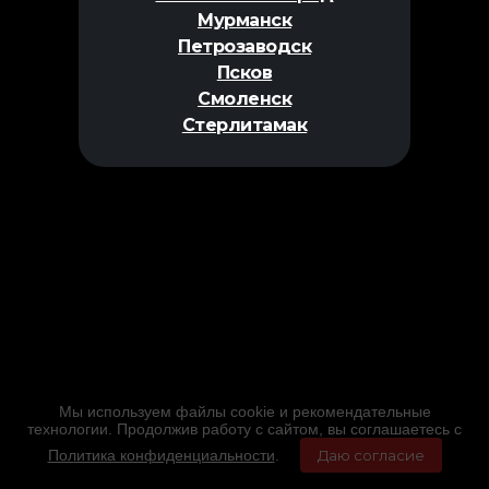
Мурманск
Петрозаводск
Псков
Смоленск
Стерлитамак
Мы используем файлы cookie и рекомендательные
технологии. Продолжив работу с сайтом, вы соглашаетесь с
Политика конфиденциальности
.
Даю согласие
Главная
Фильмы
Расписание
Меню