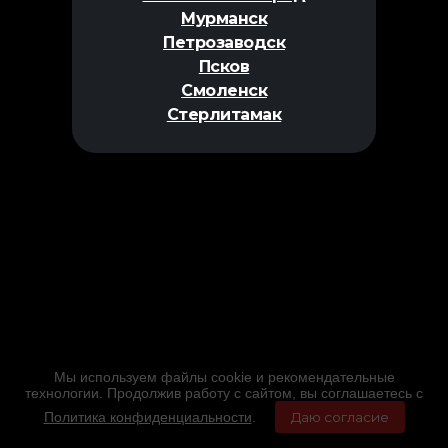
Мурманск
Петрозаводск
Псков
Смоленск
Стерлитамак
Мы используем файлы cookie и рекомендательные
технологии. Продолжив работу с сайтом, вы соглашаетесь с
Политика конфиденциальности
.
Даю согласие
Главная
Фильмы
Расписание
Меню