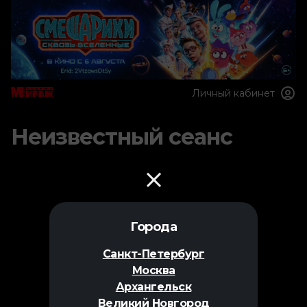
Личный кабинет
Неизвестный сеанс
Города
Санкт-Петербург
Москва
Архангельск
Великий Новгород