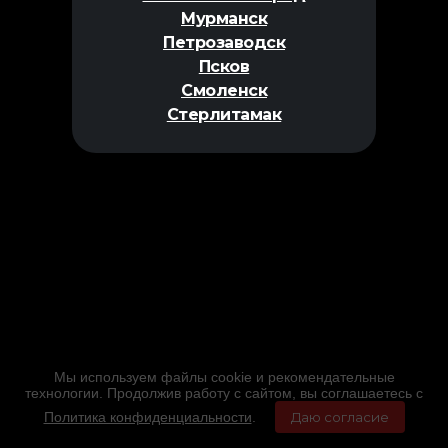
Мурманск
Петрозаводск
Псков
Смоленск
Стерлитамак
Мы используем файлы cookie и рекомендательные
технологии. Продолжив работу с сайтом, вы соглашаетесь с
Политика конфиденциальности
.
Даю согласие
Главная
Фильмы
Расписание
Меню