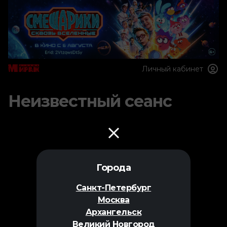
Личный кабинет
Неизвестный сеанс
Города
Санкт-Петербург
Москва
Архангельск
Великий Новгород