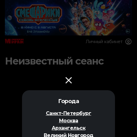
Личный кабинет
Неизвестный сеанс
Города
Санкт-Петербург
Москва
Архангельск
Великий Новгород