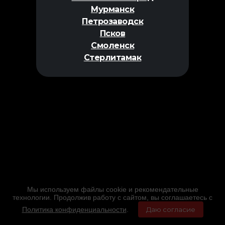
Мурманск
Петрозаводск
Псков
Смоленск
Стерлитамак
Мы используем файлы cookie и рекомендательные
технологии. Продолжив работу с сайтом, вы соглашаетесь с
Политика конфиденциальности
.
Даю согласие
Главная
Фильмы
Расписание
Меню