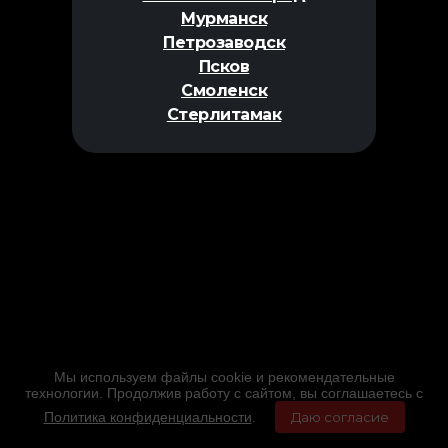
Мурманск
Петрозаводск
Псков
Смоленск
Стерлитамак
Мы используем файлы cookie и рекомендательные
технологии. Продолжив работу с сайтом, вы соглашаетесь с
Политика конфиденциальности
.
Даю согласие
Главная
Фильмы
Расписание
Меню