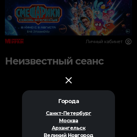
Личный кабинет
Неизвестный сеанс
Города
Санкт-Петербург
Москва
Архангельск
Великий Новгород