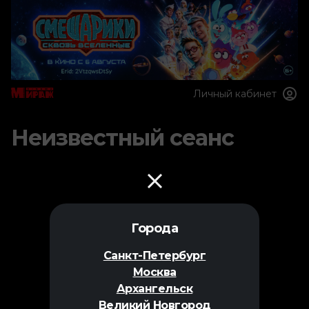
Личный кабинет
Неизвестный сеанс
Города
Санкт-Петербург
Москва
Архангельск
Великий Новгород