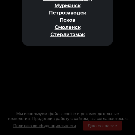
Мурманск
Петрозаводск
Псков
Смоленск
Стерлитамак
Мы используем файлы cookie и рекомендательные
технологии. Продолжив работу с сайтом, вы соглашаетесь с
Политика конфиденциальности
.
Даю согласие
Главная
Фильмы
Расписание
Меню