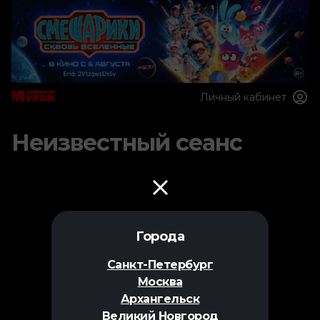
Личный кабинет
Неизвестный сеанс
Города
Санкт-Петербург
Москва
Архангельск
Великий Новгород