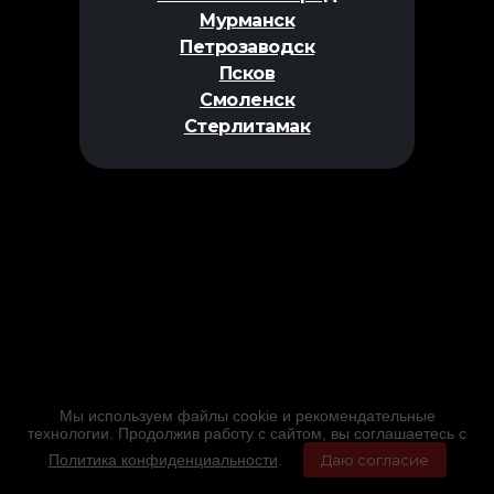
Мурманск
Петрозаводск
Псков
Смоленск
Стерлитамак
Мы используем файлы cookie и рекомендательные
технологии. Продолжив работу с сайтом, вы соглашаетесь с
Политика конфиденциальности
.
Даю согласие
Главная
Фильмы
Расписание
Меню