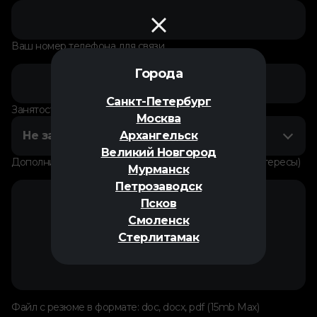
Ваш номер телефона для связи
Города
Санкт-Петербург
Занятость на данный момент
Москва
Не занят
Архангельск
Великий Новгород
Дополнительная информация о себе (увлечения, интересы)
Мурманск
Петрозаводск
Псков
Смоленск
Стерлитамак
Файл с резюме в формате: doc, docx, pdf (15mb Max)