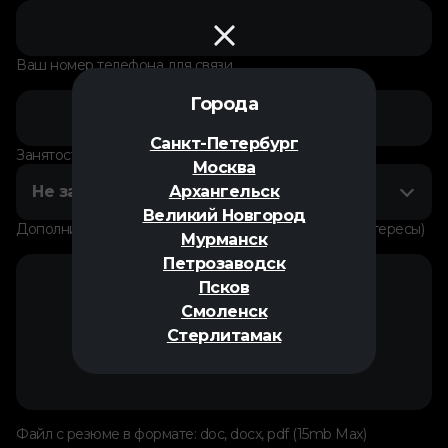
Ваш номер телефона для связи
Города
Санкт-Петербург
Занятость на данный момент
Москва
Не занят
Архангельск
Великий Новгород
Дополнительная информация о себе (увлечения, интересы)
Мурманск
Петрозаводск
Псков
Смоленск
Стерлитамак
Файл с резюме в формате: doc, docx, pdf (15mb Max)