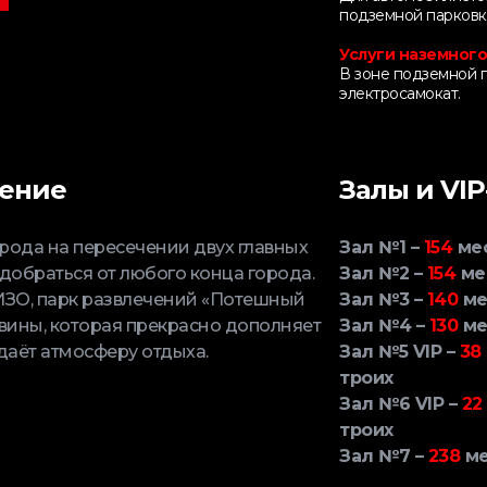
подземной парковк
Услуги наземного
В зоне подземной п
электросамокат.
жение
Залы и VIP
рода на пересечении двух главных
Зал №1 –
154
ме
добраться от любого конца города.
Зал №2 –
154
ме
ИЗО, парк развлечений «Потешный
Зал №3 –
140
ме
вины, которая прекрасно дополняет
Зал №4 –
130
ме
даёт атмосферу отдыха.
Зал №5 VIP –
38
троих
Зал №6 VIP –
22
троих
Зал №7 –
238
ме