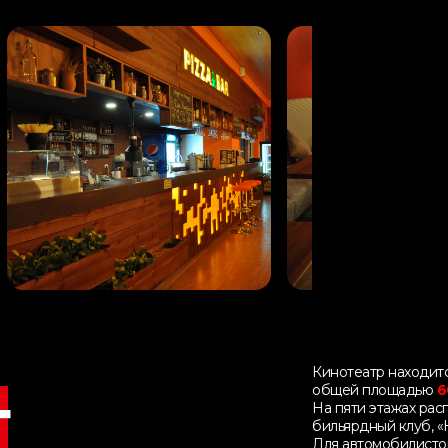
Кинотеатр находитс
общей площадью
6
т
На пяти этажах ра
бильярдный клуб, «
Для автомобилистов