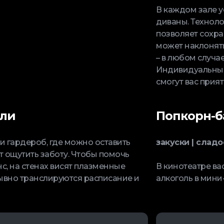
В каждом зале у
диваны. Техноло
позволяет сохра
может наклонять 
– в любом случа
Индивидуальные 
смогут вас прият
али
Попкорн-б
 гардероб, где можно оставить
закуски | сладо
 ощутить заботу. Чтобы помочь
с, на стенах висят плазменные
В кинотеатре вас
ывно транслируются расписание и
алкоголь в мини