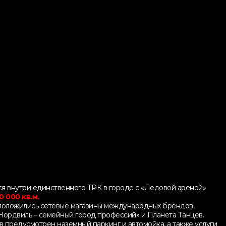
я внутри единственного ТРК в городе с «Ледовой ареной»
0 000 кв.м.
сположились сетевые магазины международных брендов,
Нордвиль – семейный город профессий» и Планета Танцев.
 предусмотрен наземный паркинг и автомойка, а также услуги