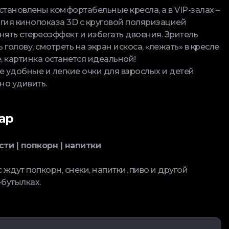
становлены комфортабельные кресла, а в VIP-залах –
гия кинопоказа 3D с круговой поляризацией
нять стереоэффект и избегать двоения. Зритель
голову, смотреть на экран искоса, «лежать» в кресле
е, картинка останется идеальной!
удобные и легкие очки для взрослых и детей
но удивить.
ар
сти | попкорн | напитки
 ждут попкорн, снеки, напитки, пиво и другой
-бутылках.