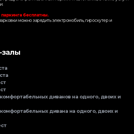
и.
 паркинга бесплатны.
арковки можно зарядить электромобиль, гироскутер и
-залы
ста
ста
ст
ст
комфортабельных диванов на одного, двоих и
комфортабельных дивана на одного, двоих и
ст