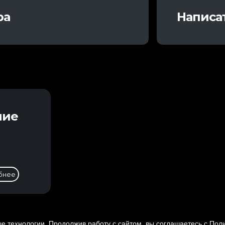
ра
Написа
ние
бнее
 технологии. Продолжив работу с сайтом, вы соглашаетесь с
Поли