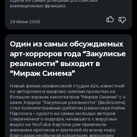
одной из самых успешных российских
анимационных франшиз.
29 Июня 2026
Один из самых обсуждаемых
арт-хорроров года “Закулисье
реальности” выходит в
“Мираж Синема”
Новый фильм независимой студии A24, известной
по авторским и жанрово смелым проектам, на
больших экранах кинотеатров "Мираж Синема" с 4
июня. Хоррор “Закулисье реальности” (Backrooms)
стал полнометражным дебютом режиссера Кейна
Парсонса – одного из самых молодых авторов
современного хоррора, начавшего с вирусных
видео на YouTube. Картина уже привлекла
внимание критиков и зрителей по всему миру
благодаря необычной концепции, вирусному