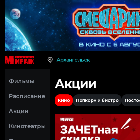
Архангельск
Акции
Фильмы
Расписание
Кино
Попкорн и бистро
Посто
Акции
Кинотеатры