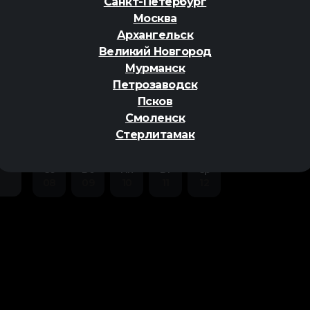
Санкт-Петербург
Москва
Архангельск
Великий Новгород
Мурманск
Петрозаводск
ер
Псков
Смоленск
Стерлитамак
Сб
Вс
Пн
Вт
Ср
08
09
10
11
12