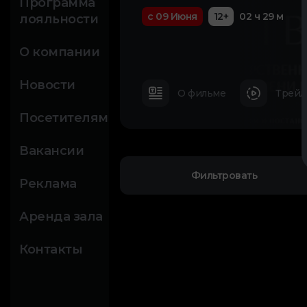
Программа
с 09 Июня
12+
02 ч 29 м
лояльности
О компании
Новости
О фильме
Трейл
Посетителям
Вакансии
Фильтровать
Реклама
Аренда зала
Контакты