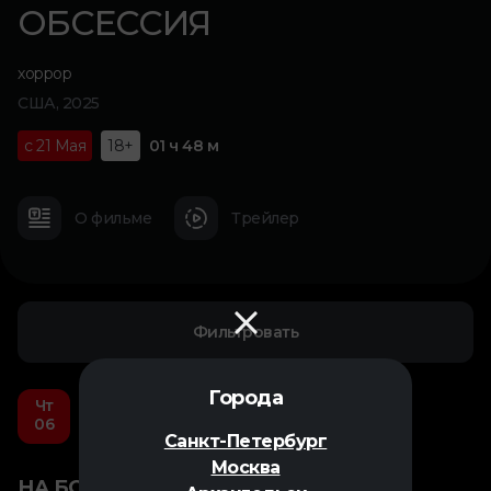
ОБСЕССИЯ
хоррор
США, 2025
с 21 Мая
18+
01 ч 48 м
О фильме
Трейлер
Фильтровать
Города
Чт
Пт
Сб
Вс
Пн
06
07
08
09
10
Санкт-Петербург
Москва
НА БОЛЬШОМ