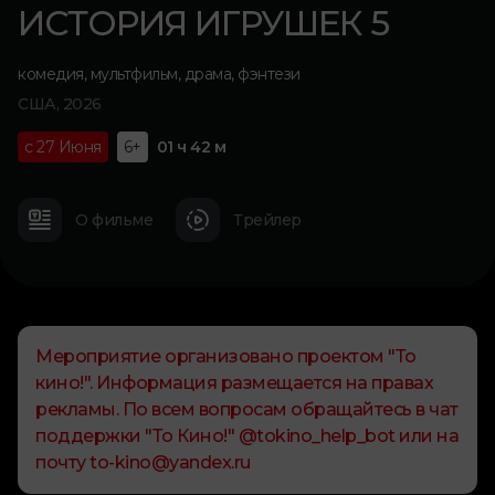
ИСТОРИЯ ИГРУШЕК 5
комедия
,
мультфильм
,
драма
,
фэнтези
США, 2026
с 27 Июня
6+
01 ч 42 м
О фильме
Трейлер
Мероприятие организовано проектом "То
кино!". Информация размещается на правах
рекламы. По всем вопросам обращайтесь в чат
поддержки "То Кино!" @tokino_help_bot или на
почту to-kino@yandex.ru