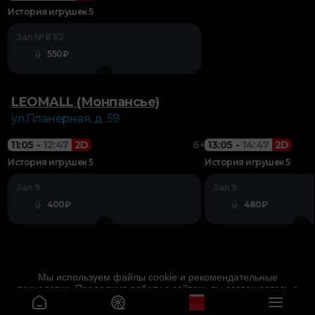
История игрушек 5
Зал №8 1/2
550₽
LEOMALL (Монпансье)
ул.Планерная, д. 59
11:05
-
12:47
2D
6+
13:05
-
14:47
2D
История игрушек 5
История игрушек 5
Зал 9
Зал 9
400₽
480₽
Мы используем файлы cookie и рекомендательные
технологии. Продолжив работу с сайтом, вы соглашаетесь с
Политика конфиденциальности
.
Даю согласие