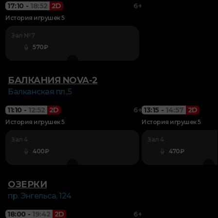
17:10
-
18:52
2D
6+
История игрушек 5
Зал №7
570₽
БАЛКАНИЯ NOVA-2
Балканская пл.,5
11:10
-
12:52
2D
6+
13:15
-
14:57
2D
История игрушек 5
История игрушек 5
Зал 4
Зал 4
400₽
470₽
ОЗЕРКИ
пр. Энгельса, 124
18:00
-
19:42
2D
6+