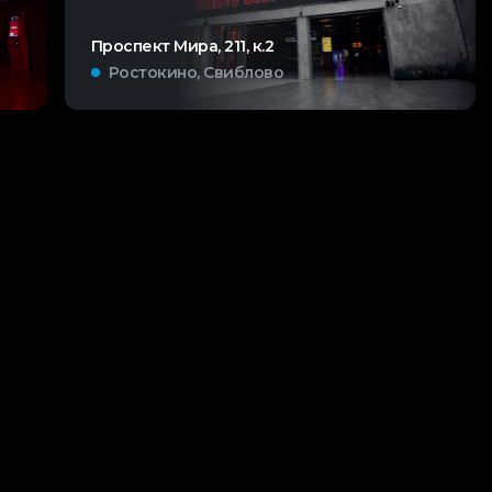
Проспект Мира, 211, к.2
Ростокино, Свиблово