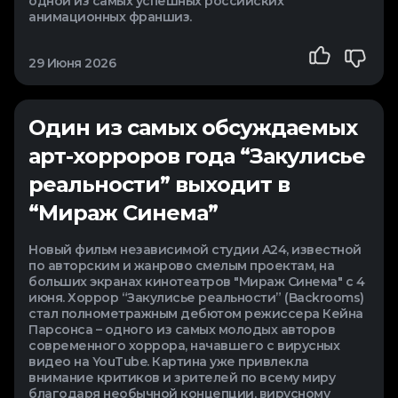
одной из самых успешных российских
анимационных франшиз.
29 Июня 2026
Один из самых обсуждаемых
арт-хорроров года “Закулисье
реальности” выходит в
“Мираж Синема”
Новый фильм независимой студии A24, известной
по авторским и жанрово смелым проектам, на
больших экранах кинотеатров "Мираж Синема" с 4
июня. Хоррор “Закулисье реальности” (Backrooms)
стал полнометражным дебютом режиссера Кейна
Парсонса – одного из самых молодых авторов
современного хоррора, начавшего с вирусных
видео на YouTube. Картина уже привлекла
внимание критиков и зрителей по всему миру
благодаря необычной концепции, вирусному