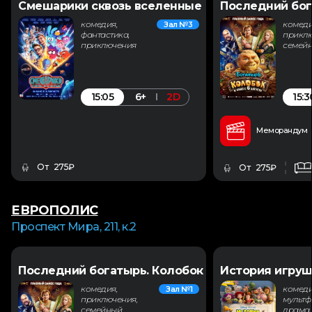
Смешарики сквозь вселенные
Последний бог
комедия,
комеди
Зал №3
фантастика,
приклю
приключения
семей
15:05
15:3
6+
2D
Меморандум
От 275₽
От 275₽
ЕВРОПОЛИС
Проспект Мира, 211, к.2
Последний богатырь. Колобок
История игруш
комедия,
комеди
Зал №1
приключения,
мультф
семейный
драма,