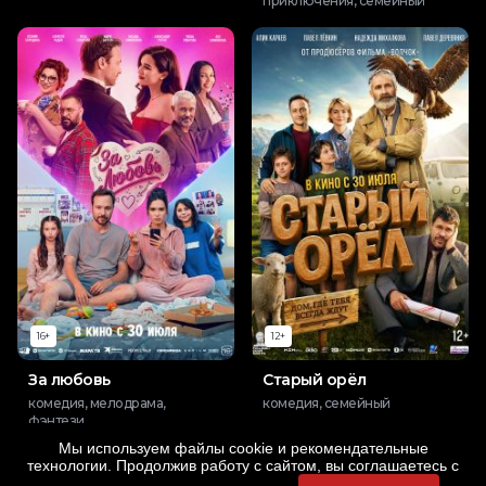
приключения, семейный
16+
12+
За любовь
Старый орёл
комедия, мелодрама,
комедия, семейный
фэнтези
Мы используем файлы cookie и рекомендательные
технологии. Продолжив работу с сайтом, вы соглашаетесь с